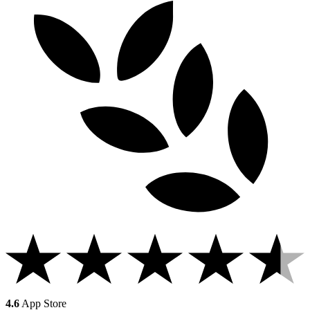
4.6
App Store